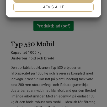
NØDVENDIGE
PRÆFERENCER
AFVIS ALLE
MARKETING
STATISTIK
Produktblad (pdf)
Typ 530 Mobil
Kapacitet 1000 kg
Justerbar höjd och bredd
Den portabla bockkranen Typ 530 erbjuder en
lyftkapacitet på 1000 kg och levereras komplett med
löpvagn. Kranen rullar lätt på plant underlag tack vare
sina 200 mm stora sväng- och låsbara gummihjul.
Justerbar spännvidd med klämförband gör den flexibel
i många arbetsmiljöer. Med en egenvikt på endast 130
kg är den både robust och mobil – idealisk för företag