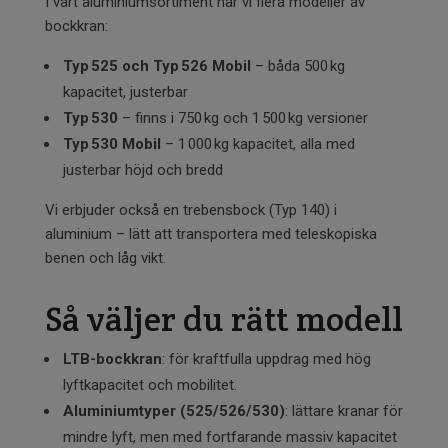
I vårt aluminiumsortiment har vi flera modeller av
bockkran:
Typ 525 och Typ 526 Mobil
– båda 500 kg
kapacitet, justerbar
Typ 530
– finns i 750 kg och 1 500 kg versioner
Typ 530 Mobil
– 1 000 kg kapacitet, alla med
justerbar höjd och bredd
Vi erbjuder också en trebensbock (Typ 140) i
aluminium – lätt att transportera med teleskopiska
benen och låg vikt.
Så väljer du rätt modell
LTB-bockkran
: för kraftfulla uppdrag med hög
lyftkapacitet och mobilitet.
Aluminiumtyper (525/526/530)
: lättare kranar för
mindre lyft, men med fortfarande massiv kapacitet