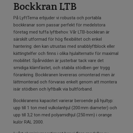
Bockkran LTB
På LyftTema erbjuder vi robusta och portabla
bockkranar som passar perfekt för medelstora
företag med tuffa lyftbehov. Vår LTB-bockkran är
särskilt utformad för hög flexibilitet och enkel
hantering: den kan utrustas med snabblyftblock eller
kättingtelfer och finns i olika hjulalternativ för maximal
mobilitet. Spårvidden är justerbar tack vare det
smidiga klämfästet, och stabila stödben ger trygg
förankring. Bockkranen levereras omonterad men är
lättmonterad och förvaras enkelt genom att montera
isär stödben och lyftbalk via bultförband.
Bockkranens kapacitet varierar beroende på hjultyp:
upp till 1 ton med vulkolanhjul (200 mm diameter) och
upp till 3,2 ton med polyamidhjul (250 mm) i orange
kulör RAL 2000.