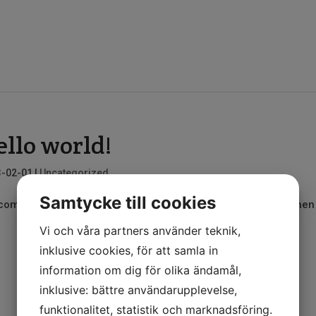
ello world!
3-02-01
|
Uncategorized
Samtycke till cookies
ome to WordPress. This is your first post. Edit or delete it, then 
Vi och våra partners använder teknik,
inklusive cookies, för att samla in
information om dig för olika ändamål,
inklusive: bättre användarupplevelse,
funktionalitet, statistik och marknadsföring.