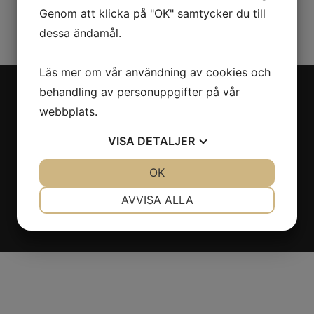
Genom att klicka på "OK" samtycker du till
dessa ändamål.
Läs mer om vår användning av cookies och
behandling av personuppgifter på vår
Kontakt
webbplats.
Telefon:
016 80 125
VISA
DETALJER
Email:
info@lyfttema.se
JA
NEJ
OK
JA
NEJ
NÖDVÄNDIG
INSTÄLLNINGAR
AVVISA ALLA
JA
NEJ
JA
NEJ
MARKNADSFÖRING
STATISTIK