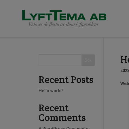
H
Sök
202
Recent Posts
Welc
Hello world!
Recent
Comments
A WordPress Commenter